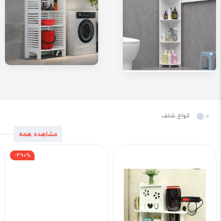
انواع شلف
مشاهده همه
‎−490%