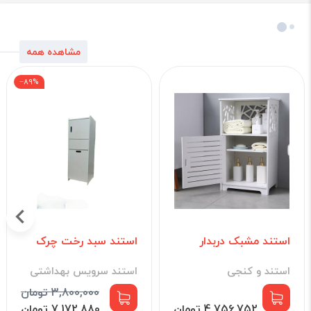
مشاهده همه
‎−89%
استند مشبک دربدار
استند سبد رخت چرک
استند و کنجی
استند سرویس بهداشتی
3,800,000 تومان
4,756,752 تومان
7,172,880 تومان