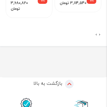
3,114,540 تومان
3,680,820
تومان
بازگشت به بالا