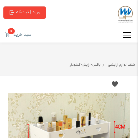
ورود | ثبت‌نام
0
سبد خرید
شلف لوازم ارایشی
باکس-ارایش-کشودار