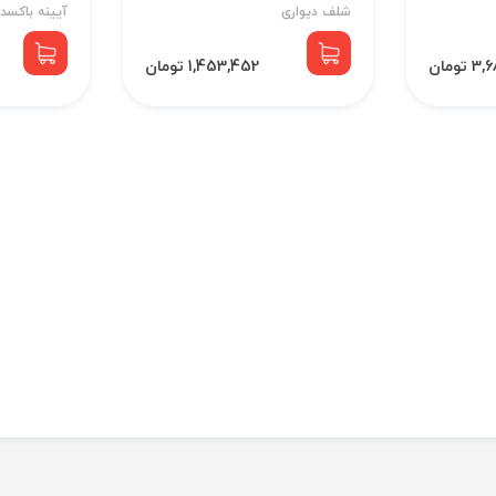
شلف دیواری
آیینه باکسدا
تومان
1,453,452 تومان