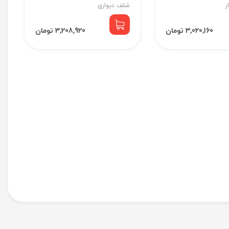
ر
شلف دیواری
3,020,160 تومان
3,208,920 تومان