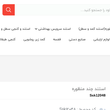
وره(استند کمد و سطل)
استند سرویس بهداشتی
استند و کنجی سطل و 
ازم ارایشی
صنایع دستی
قفسه
کمد زیر روشویی
کنجی طبقات
استند چند منظوره
Ssk12048
کد محصول: Ssk12048