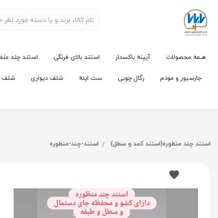
هـمه محصولات
آیینه باکسدار
استند بالای فرنگی
استند چند منظ
جارسیور و مودم
رگال چوبی
ست اینه
شلف دیواری
شلف لو
استند چند منظوره(استند کمد و سطل)
استند-چند-منظوره