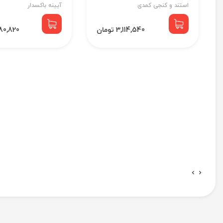
استند و کنجی کمدی
آیینه باکسدار
3,114,540 تومان
3,680,820 