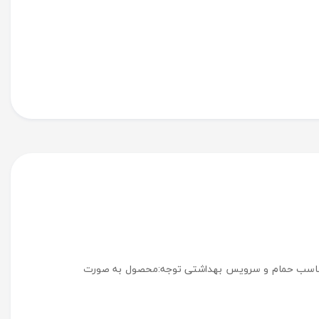
و و طبقه و جادستمال جنس پی وی سی ضداب و قابل شستشو ارتفاع 120 عرض48 رنگ سفید مناسب حمام و سرویس بهداشتی توجه:محصول به صورت