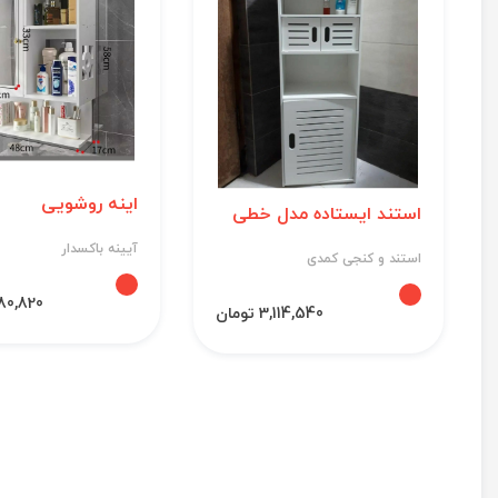
اینه روشویی
استند ایستاده مدل خطی
آیینه باکسدار
استند و کنجی کمدی
3,680,820 
3,114,540 تومان