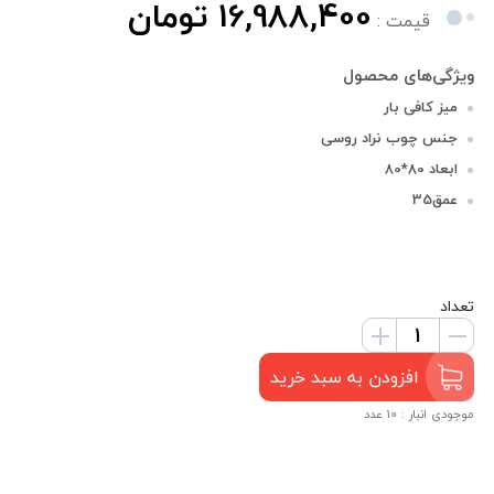
16,988,400 تومان
قیمت :
میز کافی بار
جنس چوب نراد روسی
ابعاد 80*80
عمق35
تعداد
افزودن به سبد خرید
موجودی انبار : 10 عدد