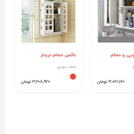
ویی و حمام
باکس حمام دربدار
ر
شلف دیواری
3,020,160 تومان
3,208,920 تومان