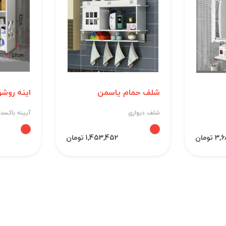
شلف حمام یاسمن
اینه روش
شلف دیواری
آیینه باکسدا
تومان
1,453,452 تومان