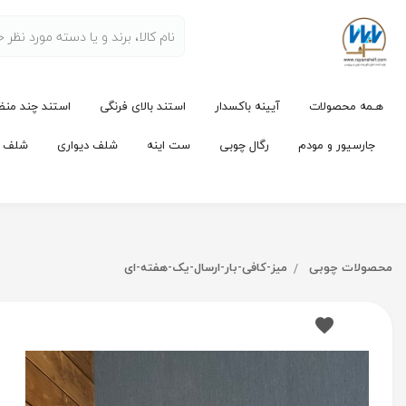
هـمه محصولات
آیینه باکسدار
استند بالای فرنگی
استند چند منظ
جارسیور و مودم
رگال چوبی
ست اینه
شلف دیواری
شلف لو
محصولات چوبی
میز-کافی-بار-ارسال-یک-هفته-ای