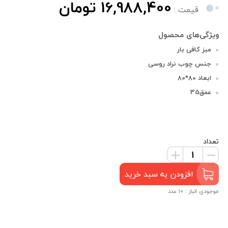
16,988,400 تومان
قیمت :
میز کافی بار
جنس چوب نراد روسی
ابعاد 80*80
عمق35
تعداد
افزودن به سبد خرید
موجودی انبار : 10 عدد