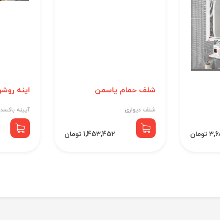
شلف حمام یاسمن
اینه روش
شلف دیواری
آیینه باکسدا
تومان
1,453,452 تومان