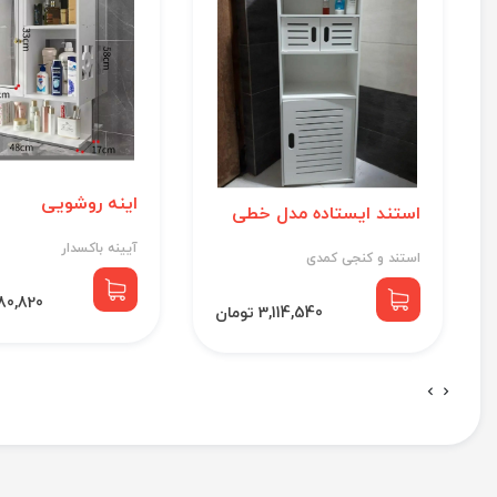
اینه روشویی
استند ایستاده مدل خطی
آیینه باکسدار
استند و کنجی کمدی
3,680,820 
3,114,540 تومان