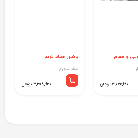
ویی و حمام
باکس حمام دربدار
ر
شلف دیواری
3,020,160 تومان
3,208,920 تومان