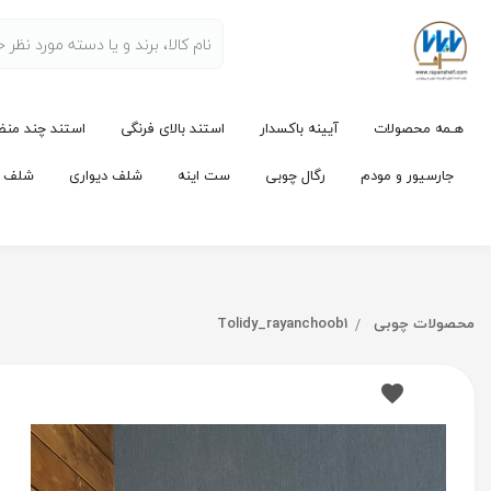
هـمه محصولات
آیینه باکسدار
استند بالای فرنگی
استند چند منظ
جارسیور و مودم
رگال چوبی
ست اینه
شلف دیواری
شلف لو
محصولات چوبی
Tolidy_rayanchoob1